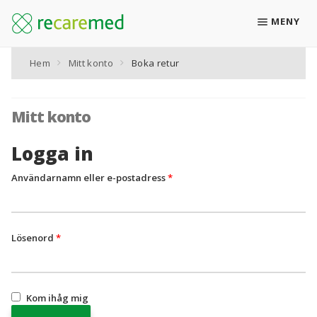
MENY
Hem
Mitt konto
Boka retur
Boka retur
Recarebox för läkemedelsavfall
Mitt konto
Alla produkter
Logga in
KATEGORIER
Obligatoriskt
Användarnamn eller e-postadress
*
Retursystemet Recarebox
Retursystemet Recarebox XL
Obligatoriskt
Lösenord
*
Låsbara skåp för Recarebox & Recarebox XL
Kom ihåg mig
Plåsterbox för läkemedelsplåster