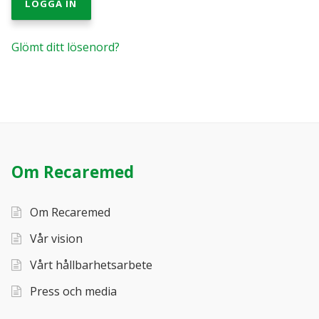
LOGGA IN
Recarebox tillbehör
Glömt ditt lösenord?
INFORMATION
Läkemedelshantering – kontroll på kasserade läkemedel
och läkemedelsavfall
Så här funkar Recarebox
Referenscase för Recarebox
Om Recaremed
Spara med Recarebox
Om Recaremed
Recarebox instruktionsfilmer
Vår vision
Vårt hållbarhetsarbete
Sjukvårdens miljötjänst för vårdens farliga
Press och media
avfall