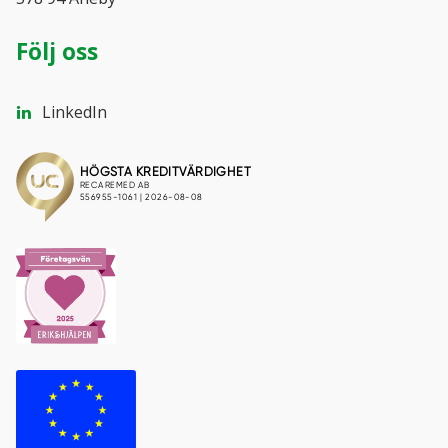
Så här fungerar det (pdf)
Följ oss
Isolerade transportboxar
LinkedIn
Alla produkter
KATEGORIER
Tillbehör transportboxar
INFORMATION
Transportboxar för covid-19