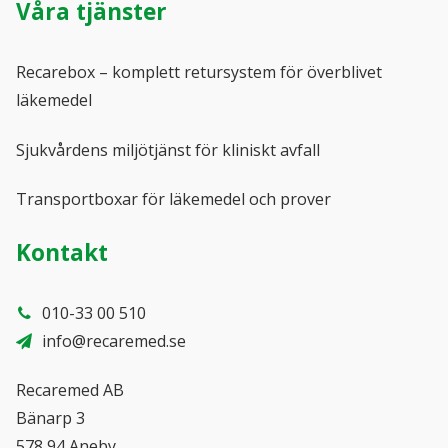
Våra tjänster
Alla produkter
KATEGORIER
Recarebox – komplett retursystem för överblivet
Tjänst för kanylburkar
läkemedel
Tjänst för skärande, stickande och smittförande avfall
Sjukvårdens miljötjänst för kliniskt avfall
Tjänst för cytostatika- och läkemedelsavfall
Transportboxar för läkemedel och prover
Tillbehör Sjukvårdens miljötjänst
Kontakt
INFORMATION
010-33 00 510
Målgrupper som använder Sjukvårdens Miljötjänst
info@recaremed.se
Nya regler för farligt avfall
Recaremed AB
Bänarp 3
Kliniskt avfall eller riskavfall?
578 94 Aneby