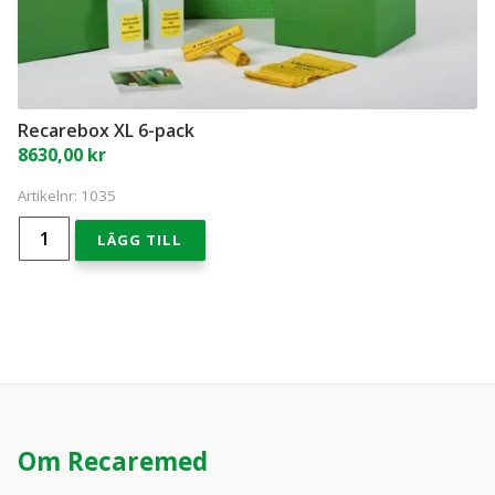
Recarebox XL 6-pack
8630,00
kr
Artikelnr:
1035
Recarebox
LÄGG TILL
XL
6-
pack
mängd
Om Recaremed