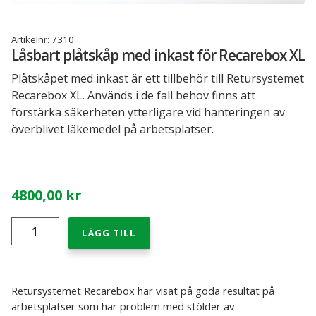
Recarebox tillbehör
Artikelnr:
7310
Låsbart plåtskåp med inkast för Recarebox XL
INFORMATION
Läkemedelshantering – kontroll på kasserade läkemedel
Plåtskåpet med inkast är ett tillbehör till Retursystemet
och läkemedelsavfall
Recarebox XL. Används i de fall behov finns att
förstärka säkerheten ytterligare vid hanteringen av
Så här funkar Recarebox
överblivet läkemedel på arbetsplatser.
Referenscase för Recarebox
4800,00
kr
Spara med Recarebox
Låsbart
LÄGG TILL
Recarebox instruktionsfilmer
plåtskåp
med
inkast
Sjukvårdens miljötjänst för vårdens farliga
för
avfall
Recarebox
Retursystemet Recarebox har visat på goda resultat på
XL
arbetsplatser som har problem med stölder av