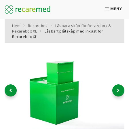
MENY
Hem
Recarebox
Låsbara skåp för Recarebox &
Boka retur
Recarebox XL
Låsbart plåtskåp med inkast för
Recarebox XL
Recarebox för läkemedelsavfall
Alla produkter
KATEGORIER
Retursystemet Recarebox
Retursystemet Recarebox XL
Låsbara skåp för Recarebox & Recarebox XL
Plåsterbox för läkemedelsplåster