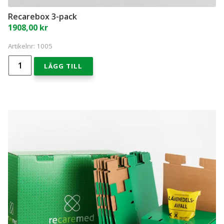
Recarebox 3-pack
1908,00
kr
Artikelnr:
1005
Recarebox
LÄGG TILL
3-
pack
mängd