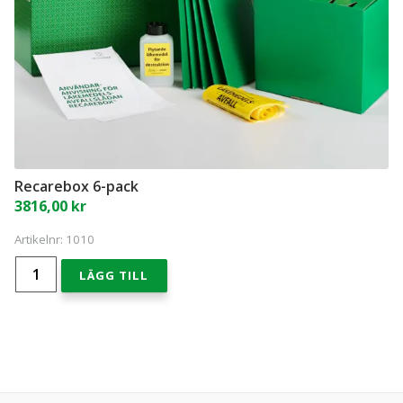
Recarebox 6-pack
3816,00
kr
Artikelnr:
1010
Recarebox
LÄGG TILL
6-
pack
mängd