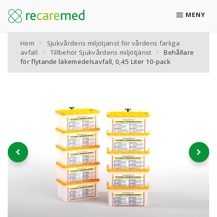
MENY
Hem
Sjukvårdens miljötjänst för vårdens farliga
Boka retur
avfall
Tillbehör Sjukvårdens miljötjänst
Behållare
för flytande läkemedelsavfall, 0,45 Liter 10-pack
Recarebox för läkemedelsavfall
Alla produkter
KATEGORIER
Retursystemet Recarebox
Retursystemet Recarebox XL
Låsbara skåp för Recarebox & Recarebox XL
Plåsterbox för läkemedelsplåster