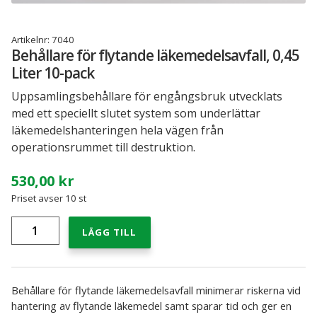
Recarebox tillbehör
Artikelnr:
7040
Behållare för flytande läkemedelsavfall, 0,45
INFORMATION
Liter 10-pack
Läkemedelshantering – kontroll på kasserade läkemedel
och läkemedelsavfall
Uppsamlingsbehållare för engångsbruk utvecklats
med ett speciellt slutet system som underlättar
Så här funkar Recarebox
läkemedelshanteringen hela vägen från
operationsrummet till destruktion.
Referenscase för Recarebox
530,00
kr
Priset avser 10 st
Spara med Recarebox
Behållare
LÄGG TILL
Recarebox instruktionsfilmer
för
flytande
läkemedelsavfall,
Sjukvårdens miljötjänst för vårdens farliga
0,45
avfall
Liter
Behållare för flytande läkemedelsavfall minimerar riskerna vid
10-
hantering av flytande läkemedel samt sparar tid och ger en
pack