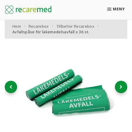
MENY
Hem
Recarebox
Tillbehör Recarebox
Boka retur
Avfallspåse för läkemedelsavfall x 36 st.
Recarebox för läkemedelsavfall
Alla produkter
KATEGORIER
Retursystemet Recarebox
Retursystemet Recarebox XL
Låsbara skåp för Recarebox & Recarebox XL
Plåsterbox för läkemedelsplåster