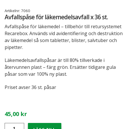
Recarebox tillbehör
Artikelnr:
7060
Avfallspåse för läkemedelsavfall x 36 st.
INFORMATION
Avfallspåse för läkemedel – tillbehör till retursystemet
Läkemedelshantering – kontroll på kasserade läkemedel
Recarebox. Används vid avidentifiering och destruktion
och läkemedelsavfall
av läkemedel så som tabletter, blister, salvtuber och
pipetter.
Så här funkar Recarebox
Läkemedelsavfallspåsar är till 80% tillverkade i
Referenscase för Recarebox
återvunnen plast – färg grön. Ersätter tidigare gula
påsar som var 100% ny plast.
Spara med Recarebox
Priset avser 36 st. påsar
Recarebox instruktionsfilmer
Sjukvårdens miljötjänst för vårdens farliga
45,00
kr
avfall
Avfallspåse