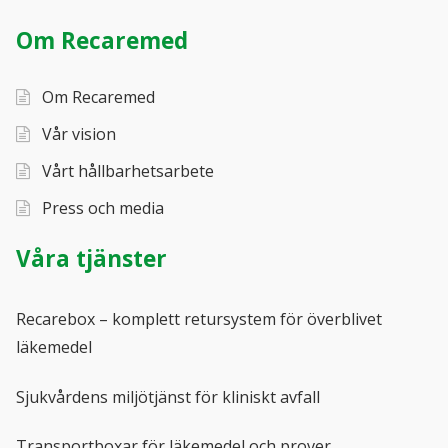
Så här fungerar det (pdf)
Om Recaremed
Isolerade transportboxar
Om Recaremed
Alla produkter
Vår vision
Vårt hållbarhetsarbete
KATEGORIER
Tillbehör transportboxar
Press och media
Kategorier:
Recarebox
,
Tillbehör Recarebox
INFORMATION
Våra tjänster
Transportboxar för covid-19
Recarebox – komplett retursystem för överblivet
läkemedel
Sjukvårdens miljötjänst för kliniskt avfall
Transportboxar för läkemedel och prover