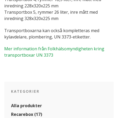
inredning 228x320x225 mm
Så här fungerar det (pdf)
Transportbox 5, rymmer 26 liter, inre mått med
inredning 328x320x225 mm
Isolerade transportboxar
Transportboxarna kan också kompletteras med
Alla produkter
kylavdelare, plombering, UN 3373-etiketter.
KATEGORIER
Mer information från Folkhälsomyndigheten kring
Tillbehör transportboxar
transportboxar UN 3373
INFORMATION
Transportboxar för covid-19
KATEGORIER
Alla produkter
Recarebox (17)