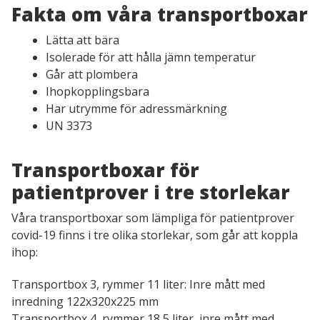
Fakta om våra transportboxar
Alla produkter
Lätta att bära
KATEGORIER
Isolerade för att hålla jämn temperatur
Tjänst för kanylburkar
Går att plombera
Ihopkopplingsbara
Tjänst för skärande, stickande och smittförande avfall
Har utrymme för adressmärkning
UN 3373
Tjänst för cytostatika- och läkemedelsavfall
Transportboxar för
Tillbehör Sjukvårdens miljötjänst
patientprover i tre storlekar
INFORMATION
Våra transportboxar som lämpliga för patientprover
Målgrupper som använder Sjukvårdens Miljötjänst
covid-19 finns i tre olika storlekar, som går att koppla
ihop:
Nya regler för farligt avfall
Transportbox 3, rymmer 11 liter: Inre mått med
Kliniskt avfall eller riskavfall?
inredning 122x320x225 mm
Transportbox 4, rymmer 18,5 liter, inre mått med