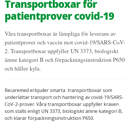
Transportboxar för
Recarebox tillbehör
patientprover covid-19
INFORMATION
Läkemedelshantering – kontroll på kasserade läkemedel
Våra transportboxar är lämpliga för leverans av
och läkemedelsavfall
patientprover och vaccin mot covid-19/SARS-CoV-
2. Transportboxar uppfyller UN 3373, biologiskt
Så här funkar Recarebox
ämne kategori B och förpackningsinstruktion P650
Referenscase för Recarebox
och håller kyla.
Spara med Recarebox
Recaremed erbjuder smarta transportboxar som
Recarebox instruktionsfilmer
underlättar transport och hantering av covid-19/SARS-
CoV-2-prover. Våra transportboxar uppfyller kraven
som ställs enligt UN 3373, biologiskt ämne kategori B,
Sjukvårdens miljötjänst för vårdens farliga
och klarar förpackningsinstruktion P650.
avfall