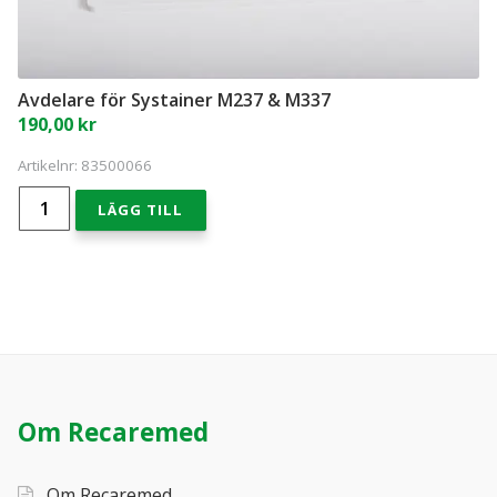
Avdelare för Systainer M237 & M337
190,00
kr
Artikelnr:
83500066
Avdelare
LÄGG TILL
för
Systainer
M237
&
M337
mängd
Om Recaremed
Om Recaremed