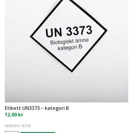
Så här fungerar det (pdf)
Isolerade transportboxar
Alla produkter
KATEGORIER
Tillbehör transportboxar
INFORMATION
Transportboxar för covid-19
Etikett UN3373 – kategori B
12,00
kr
Artikelnr:
8330