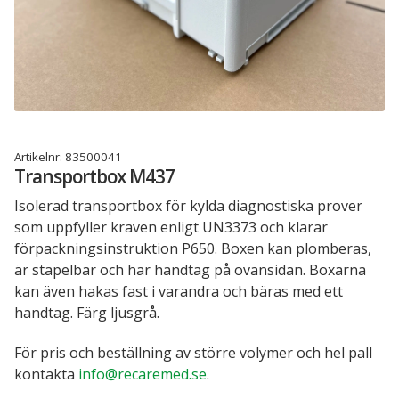
Recarebox tillbehör
INFORMATION
Läkemedelshantering – kontroll på kasserade läkemedel
och läkemedelsavfall
Artikelnr:
83500041
Så här funkar Recarebox
Transportbox M437
Isolerad transportbox för kylda diagnostiska prover
Referenscase för Recarebox
som uppfyller kraven enligt UN3373 och klarar
förpackningsinstruktion P650. Boxen kan plomberas,
Spara med Recarebox
är stapelbar och har handtag på ovansidan. Boxarna
kan även hakas fast i varandra och bäras med ett
Recarebox instruktionsfilmer
handtag. Färg ljusgrå.
Sjukvårdens miljötjänst för vårdens farliga
För pris och beställning av större volymer och hel pall
avfall
kontakta
info@recaremed.se
.