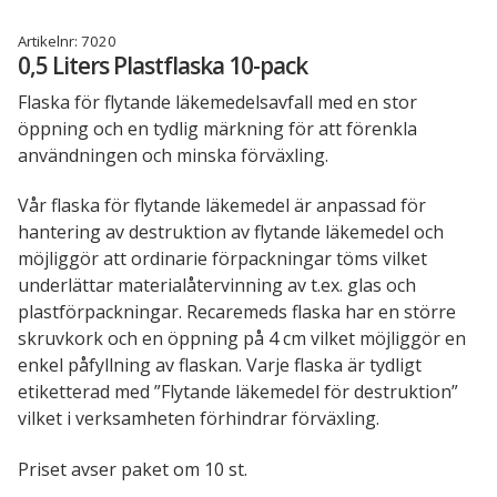
Recarebox tillbehör
Artikelnr:
7020
0,5 Liters Plastflaska 10-pack
INFORMATION
Flaska för flytande läkemedelsavfall med en stor
Läkemedelshantering – kontroll på kasserade läkemedel
öppning och en tydlig märkning för att förenkla
och läkemedelsavfall
användningen och minska förväxling.
Så här funkar Recarebox
Vår flaska för flytande läkemedel är anpassad för
hantering av destruktion av flytande läkemedel och
Referenscase för Recarebox
möjliggör att ordinarie förpackningar töms vilket
underlättar materialåtervinning av t.ex. glas och
plastförpackningar. Recaremeds flaska har en större
Spara med Recarebox
skruvkork och en öppning på 4 cm vilket möjliggör en
enkel påfyllning av flaskan. Varje flaska är tydligt
Recarebox instruktionsfilmer
etiketterad med ”Flytande läkemedel för destruktion”
vilket i verksamheten förhindrar förväxling.
Sjukvårdens miljötjänst för vårdens farliga
avfall
Priset avser paket om 10 st.