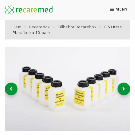
MENY
Hem
Recarebox
Tillbehör Recarebox
0,5 Liters
Boka retur
Plastflaska 10-pack
Recarebox för läkemedelsavfall
Alla produkter
KATEGORIER
Retursystemet Recarebox
Retursystemet Recarebox XL
Låsbara skåp för Recarebox & Recarebox XL
Plåsterbox för läkemedelsplåster