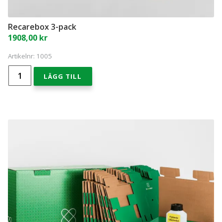
Recarebox 3-pack
1908,00
kr
Artikelnr:
1005
Recarebox
LÄGG TILL
3-
pack
mängd