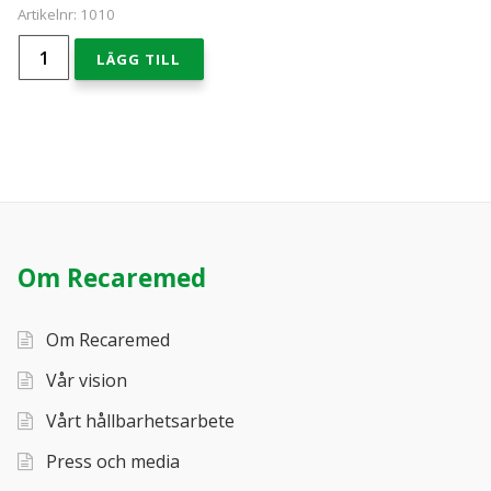
Artikelnr:
1010
Recarebox
LÄGG TILL
6-
pack
mängd
Om Recaremed
Om Recaremed
Vår vision
Vårt hållbarhetsarbete
Press och media