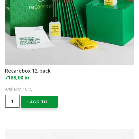
Recarebox 12-pack
7188,00
kr
Artikelnr:
1015
Recarebox
LÄGG TILL
12-
pack
mängd