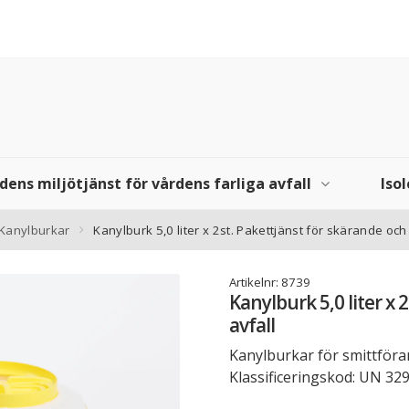
dens miljötjänst för vårdens farliga avfall
Iso
Kanylburkar
Kanylburk 5,0 liter x 2st. Pakettjänst för skärande och
Artikelnr:
8739
Kanylburk 5,0 liter x 
avfall
Kanylburkar för smittförand
Klassificeringskod: UN 329