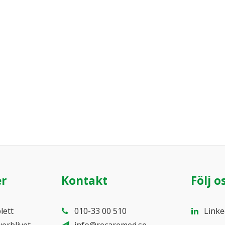
er
Kontakt
Följ o
lett
010-33 00 510
Linke
verblivet
info@recaremed.se