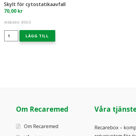
Skylt för cytostatikaavfall
70,00
kr
Artikelnr:
8903
Skylt
LÄGG TILL
för
cytostatikaavfall
mängd
Om Recaremed
Våra tjänst
Om Recaremed
Recarebox – komp
retursystem för ö