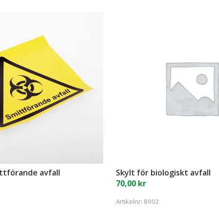
ittförande avfall
Skylt för biologiskt avfall
70,00
kr
Artikelnr:
8902