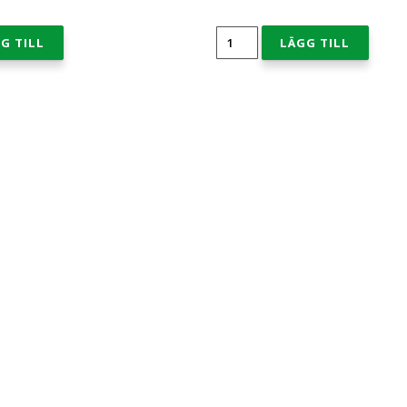
Skylt
G TILL
LÄGG TILL
för
biologiskt
avfall
mängd