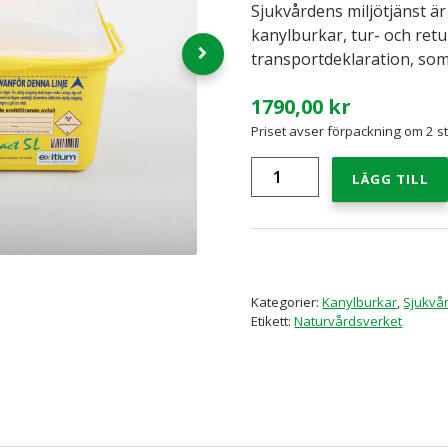
Sjukvårdens miljötjänst är 
kanylburkar, tur- och ret
transportdeklaration, som
1790,00
kr
Priset avser förpackning om 2 st
Kanylburk
LÄGG TILL
5,0
liter
x
2st.
Pakettjänst
för
skärande
Kategorier:
Kanylburkar
,
Sjukvår
och
Etikett:
Naturvårdsverket
stickande
avfall
mängd