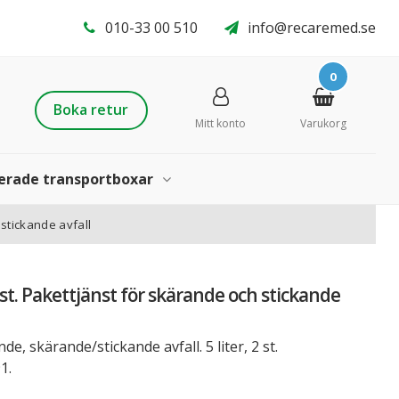
010-33 00 510
info@recaremed.se
0
arti
Boka retur
Mitt konto
Varukorg
klar
lerade transportboxar
 stickande avfall
2st. Pakettjänst för skärande och stickande
e, skärande/stickande avfall. 5 liter, 2 st.
1.