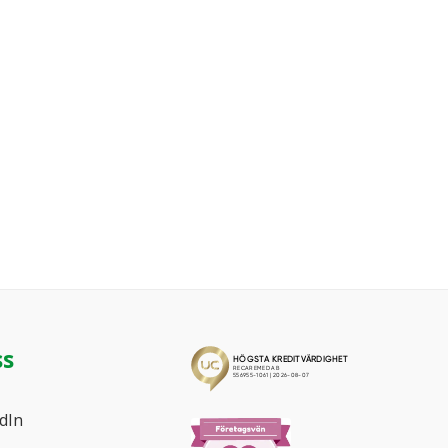
ss
dIn