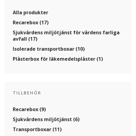
smittförande
avfall
Alla produkter
mängd
Recarebox (17)
Sjukvårdens miljötjänst för vårdens farliga
avfall (17)
Isolerade transportboxar (10)
Plåsterbox för läkemedelsplåster (1)
TILLBEHÖR
Recarebox (9)
Sjukvårdens miljötjänst (6)
Transportboxar (11)