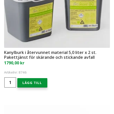
Kanylburk i återvunnet material 5,0 liter x 2 st.
Pakettjänst för skärande och stickande avfall
1790,00
kr
Artikelnr:
8746
Kanylburk
LÄGG TILL
i
återvunnet
material
5,0
liter
x
2