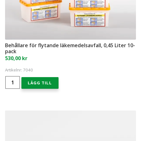
Behållare för flytande läkemedelsavfall, 0,45 Liter 10-
pack
530,00
kr
Artikelnr:
7040
Behållare
LÄGG TILL
för
flytande
läkemedelsavfall,
0,45
Liter
10-
pack
mängd