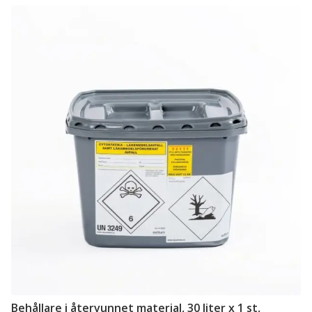
liter
x
3
st.
Pakettjänst
för
skärande
och
stickande
avfall
mängd
Behållare i återvunnet material, 30 liter x 1 st,