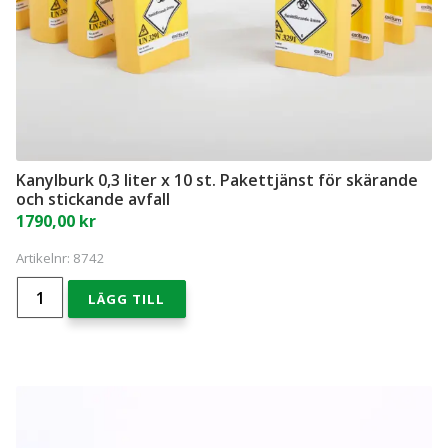
Recarebox tillbehör
INFORMATION
Läkemedelshantering – kontroll på kasserade läkemedel
och läkemedelsavfall
Kanylburk 0,3 liter x 10 st. Pakettjänst för skärande
Så här funkar Recarebox
och stickande avfall
1790,00
kr
Referenscase för Recarebox
Artikelnr:
8742
Spara med Recarebox
Kanylburk
LÄGG TILL
0,3
liter
Recarebox instruktionsfilmer
x
10
st.
Sjukvårdens miljötjänst för vårdens farliga
Pakettjänst
avfall
för
skärande