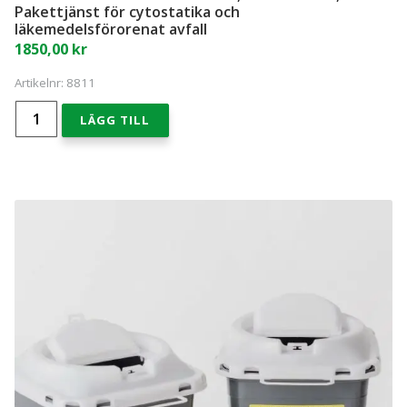
Pakettjänst för cytostatika och
läkemedelsförorenat avfall
1850,00
kr
Artikelnr:
8811
Behållare
LÄGG TILL
i
återvunnet
material,
30
liter
x
1
st,
Pakettjänst
för
cytostatika
och
läkemedelsförorenat
avfall
mängd