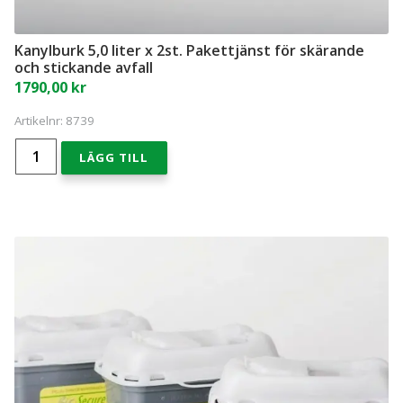
Kanylburk 5,0 liter x 2st. Pakettjänst för skärande
och stickande avfall
1790,00
kr
Artikelnr:
8739
Kanylburk
LÄGG TILL
5,0
liter
x
2st.
Pakettjänst
för
skärande
och
stickande
avfall
mängd