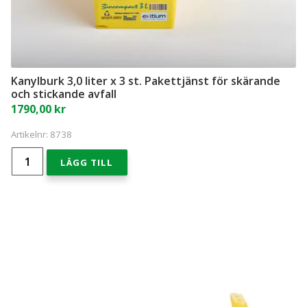
Kanylburk 3,0 liter x 3 st. Pakettjänst för skärande
och stickande avfall
1790,00
kr
Artikelnr:
8738
Kanylburk
LÄGG TILL
3,0
liter
x
3
st.
Pakettjänst
för
skärande
och
stickande
avfall