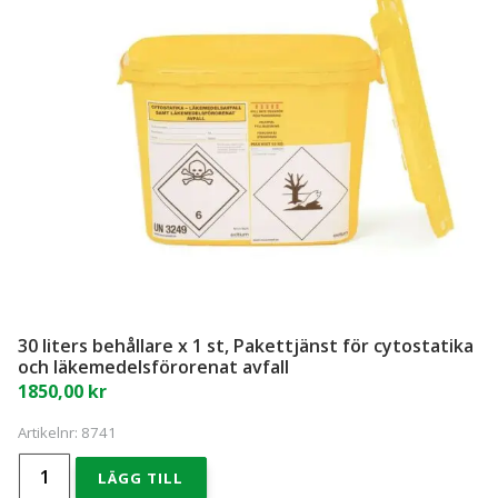
mängd
30 liters behållare x 1 st, Pakettjänst för cytostatika
och läkemedelsförorenat avfall
1850,00
kr
Artikelnr:
8741
30
LÄGG TILL
liters