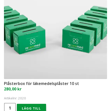
Plåsterbox för läkemedelsplåster 10 st
280,00
kr
Artikelnr:
2020
Plåsterbox
LÄGG TILL
för