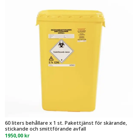
st.
Pakettjänst
för
skärande
och
stickande
avfall
mängd
60 liters behållare x 1 st. Pakettjänst för skärande,
stickande och smittförande avfall
1950,00
kr