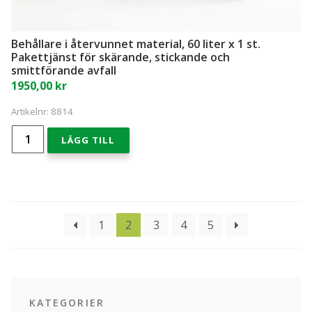
Behållare i återvunnet material, 60 liter x 1 st.
Pakettjänst för skärande, stickande och
smittförande avfall
1950,00
kr
Artikelnr:
8814
Behållare
LÄGG TILL
i
återvunnet
material,
60
liter
x
1
1
2
3
4
5
st.
Pakettjänst
för
skärande,
stickande
och
KATEGORIER