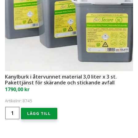
Kanylburk i återvunnet material 3,0 liter x 3 st.
Pakettjänst för skärande och stickande avfall
1790,00
kr
Artikelnr:
8745
Kanylburk
LÄGG TILL
i
återvunnet
material
3,0